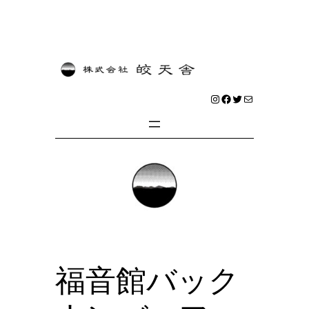
内
容
を
Instagram
Facebook
Twitter
メール
ス
キ
ッ
プ
福音館バック