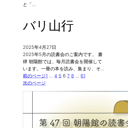
と「…
バリ山行
2025年4月27日
2025年5月の読書会のご案内です。 書
肆 朝陽館では、毎月読書会を開催して
います。一冊の本を読み、集まり、そ…
前のページ
1
…
4
5
6
7
8
…
61
次のページ