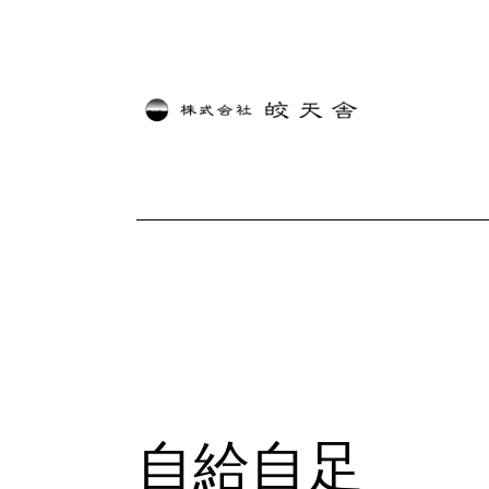
内
容
を
ス
キ
ッ
プ
自給自足