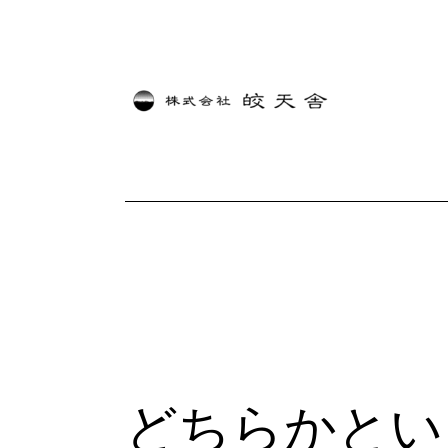
内
容
を
ス
キ
ッ
プ
どちらかとい