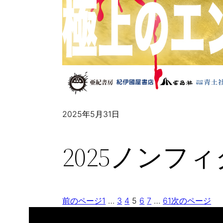
2025年5月31日
2025ノンフ
前のページ
1
…
3
4
5
6
7
…
61
次のページ