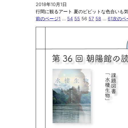
2018年10月1日
行間に観るアート 夏のビビットな色合いも
前のページ
1
…
54
55
56
57
58
…
61
次のペ