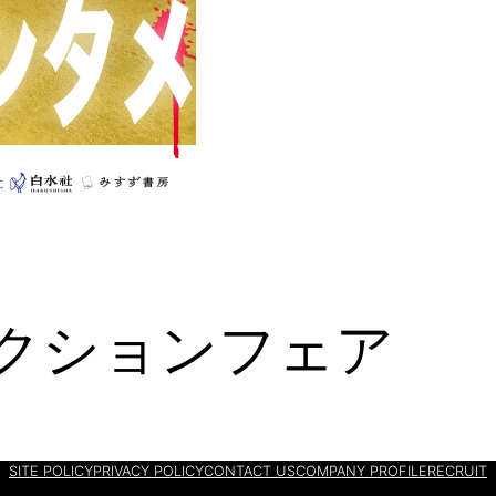
ィクションフェア
SITE POLICY
PRIVACY POLICY
CONTACT US
COMPANY PROFILE
RECRUIT