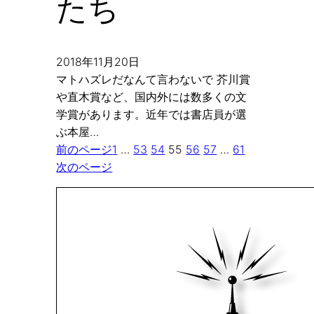
たち
2018年11月20日
マトハズレだなんて言わないで 芥川賞
や直木賞など、国内外には数多くの文
学賞があります。近年では書店員が選
ぶ本屋…
前のページ
1
…
53
54
55
56
57
…
61
次のページ