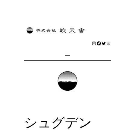
内
容
を
Instagram
Facebook
Twitter
メール
ス
キ
ッ
プ
シュグデン