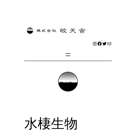
内
容
を
Instagram
Facebook
Twitter
メール
ス
キ
ッ
プ
水棲生物