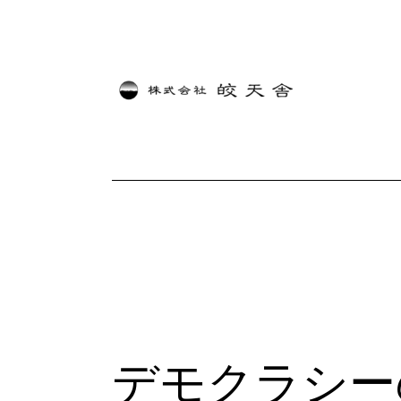
内
容
を
ス
キ
ッ
プ
デモクラシー