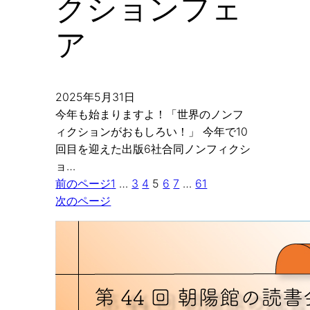
クションフェ
ア
2025年5月31日
今年も始まりますよ！「世界のノンフ
ィクションがおもしろい！」 今年で10
回目を迎えた出版6社合同ノンフィクシ
ョ…
前のページ
1
…
3
4
5
6
7
…
61
次のページ