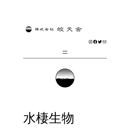
内
容
を
Instagram
Facebook
Twitter
メール
ス
キ
ッ
プ
水棲生物