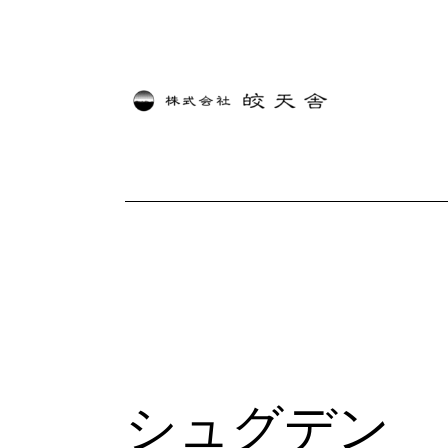
内
容
を
ス
キ
ッ
プ
シュグデン