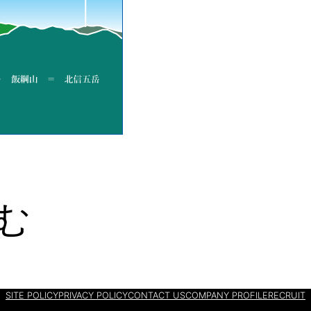
む
SITE POLICY
PRIVACY POLICY
CONTACT US
COMPANY PROFILE
RECRUIT