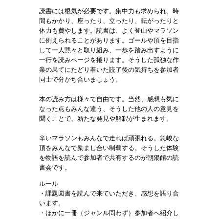
読書には根気が必要です。集中力も求められ、時
間もかかり、座ったり、立ったり、転がったりと
体力も費やします。読書は、よく登山やマラソン
に例えられることがあります。ゴールや頂を目指
して一人黙々と取り組み、一歩を踏み出すように
一行を読みページを捲ります。そうした孤独な作
業の果てにたどり着いた読了後の気持ちを参加者
同士で分かち合いましょう。
本の読み方は様々で自由です。当然、感想も気に
なった点もみんな違う、そうした他の人の意見を
聞くことで、新たな発見や解釈が生まれます。
辛いマラソンもみんなで走れば頑張れる。急峻な
頂をみんなで励まし合い制覇する。そうした体験
を物語を読んで参加者で共有するのが朝陽館の読
書会です。
ルール
・課題図書を読んで来ていただき、感想を語り合
います。
・ほかに一冊（ジャンル問わず）参加者へ紹介し