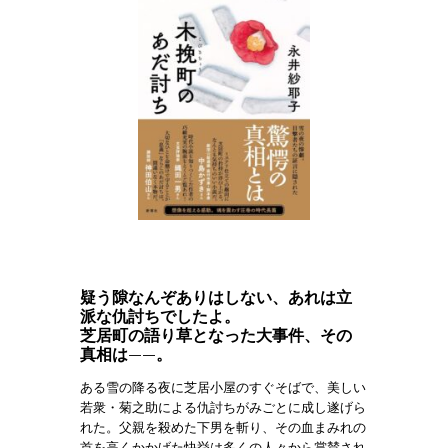
疑う隙なんぞありはしない、あれは立
派な仇討ちでしたよ。
芝居町の語り草となった大事件、その
真相は――。
ある雪の降る夜に芝居小屋のすぐそばで、美しい
若衆・菊之助による仇討ちがみごとに成し遂げら
れた。父親を殺めた下男を斬り、その血まみれの
首を高くかかげた快挙は多くの人々から賞賛され