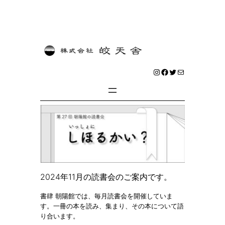
内
容
を
Instagram
Facebook
Twitter
メール
ス
キ
ッ
プ
2024年11月の読書会のご案内です。
書肆 朝陽館では、毎月読書会を開催していま
す。一冊の本を読み、集まり、その本について語
り合います。