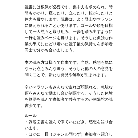
読書には根気が必要です。集中力も求められ、時
間もかかり、座ったり、立ったり、転がったりと
体力も費やします。読書は、よく登山やマラソン
に例えられることがあります。ゴールや頂を目指
して一人黙々と取り組み、一歩を踏み出すように
一行を読みページを捲ります。そうした孤独な作
業の果てにたどり着いた読了後の気持ちを参加者
同士で分かち合いましょう。
本の読み方は様々で自由です。当然、感想も気に
なった点もみんな違う、そうした他の人の意見を
聞くことで、新たな発見や解釈が生まれます。
辛いマラソンもみんなで走れば頑張れる。急峻な
頂をみんなで励まし合い制覇する。そうした体験
を物語を読んで参加者で共有するのが朝陽館の読
書会です。
ルール
・課題図書を読んで来ていただき、感想を語り合
います。
・ほかに一冊（ジャンル問わず）参加者へ紹介し