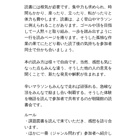
読書には根気が必要です。集中力も求められ、時
間もかかり、座ったり、立ったり、転がったりと
体力も費やします。読書は、よく登山やマラソン
に例えられることがあります。ゴールや頂を目指
して一人黙々と取り組み、一歩を踏み出すように
一行を読みページを捲ります。そうした孤独な作
業の果てにたどり着いた読了後の気持ちを参加者
同士で分かち合いましょう。
本の読み方は様々で自由です。当然、感想も気に
なった点もみんな違う、そうした他の人の意見を
聞くことで、新たな発見や解釈が生まれます。
辛いマラソンもみんなで走れば頑張れる。急峻な
頂をみんなで励まし合い制覇する。そうした体験
を物語を読んで参加者で共有するのが朝陽館の読
書会です。
ルール
・課題図書を読んで来ていただき、感想を語り合
います。
・ほかに一冊（ジャンル問わず）参加者へ紹介し