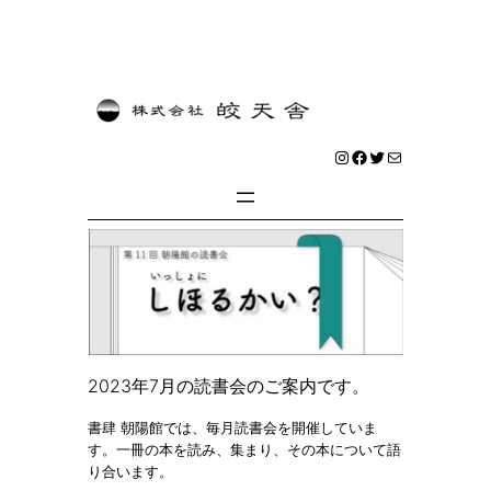
内
容
を
Instagram
Facebook
Twitter
メール
ス
キ
ッ
プ
2023年7月の読書会のご案内です。
書肆 朝陽館では、毎月読書会を開催していま
す。一冊の本を読み、集まり、その本について語
り合います。