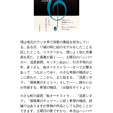
僕は地元のラジオ局で深夜の番組を担当してい
る。ある日、17歳の時に絵のモデルをしたことを
話したところ、リスナーから、僕によく似た肖像
画を見た、と葉書が届く――。土曜日のハンバー
ガー、流星新聞、キッチンあおい、行方不明の少
年、多々さん、鯨オーケストラ――すべてが響き
あって、つながってゆく。小さな奇跡の物語がこ
こに終わり、ここから、また始まる。『流星シネ
マ』『屋根裏のチェリー』そして――。静かに心
が共振する、希望の物語。（出版社サイトより）
小さな町の楽団「鯨オーケストラ」、『流星シネ
マ』『屋根裏のチェリー』に続く希望の物語。続
編ではありますが単独の作品としても読むことが
できます。土曜日の夜ですから、本当はハンバー