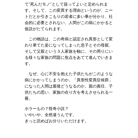
て“死んだモノ”として扱ってよいと定められま
す。そして、この変異する理由というのが、ニー
トだとか引きこもりの若者に多い事が分かり、社
会的に必要とされない、人間がこの病にかかると
仮説がたてられます。
この物語は、この奇病と認定され異形として変
わり果てた姿になってしまった息子とその母親、
そして父親という３人家族を軸に、その周りにい
る様々な家族の問題に焦点をあてて進んでいきま
す。
なぜ、心に不安を抱えた子供たちがこのような
病にかかってしまうのか。「異形性変異症候群」
になった人間は最後どうなるのか。親の責任、子
供たちの思い、家族の在り方を考えさせられる一
冊。
ホラーもの？怪奇小説？
いやいや、全然違うんです。
きっと読めばお分りいただけます。