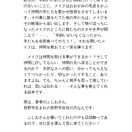
のをいいことに、メイクはおおかみの毛皮をかぶ
って仲間の羊たちを驚かせ怪我をさせてしまいま
す。その事に腹をたてた他の羊たちは、メイクを
その牧場から追い出します。そして独りぼっちに
なったメイクのところに狼たちのささやき声が聞
こえて・・・。 「羊飼いがいなくなったから、
羊たちを全部食べてやろう！」 それを聞いたメ
イクは、仲間を救おうと一策を練ります。
メイクは仲間を助ける事ができるか！？そして
仲間に許してもらい、仲間の元へ戻ることができ
るのか？ 大切な人への思い、分かってもらえな
くてつらかったり、切なかったりすること、あり
ますよね。でも、ちゃんと相手を思って接してい
れば、思いは伝わる・・・そんな事を教えてくれ
る絵本です。
実は、著者のふじおさん。
長野市生まれの長野市在住の方なんです。
ふじおさんが書いてくれたPOPも店頭飾ってあ
るので、ぜひ足を運んで見に来てください！