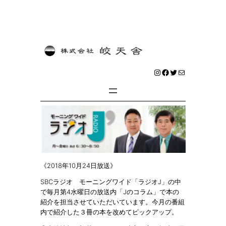
内
容
を
Instagram
Facebook
Twitter
メール
ス
キ
ッ
プ
《2018年10月24日放送》
SBCラジオ モーニングワイド「ラジオJ」の中
で毎月第4水曜日の放送内「Jのコラム」で本の
紹介を担当させていただいています。今月の番組
内で紹介した３冊の本を改めてピックアップ。