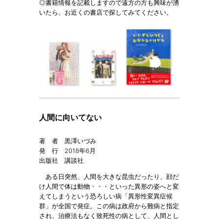
◎書籍情報を記載しますので遠方の方も興味が湧
いたら、お近くの書店で探してみてください。
人間に向いてない
著 者 黒澤いづみ
発 行 2018年6月
出版社 講談社
ある日突然、人間を大きな昆虫だったり、顔だ
け人間で体は動物・・・といった異形の姿へと変
えてしまうという恐ろしい病「異形性変異症候
群」が全国で発症。この病は政府から難病と指定
され、治療法もなく致死性の病として、人間とし