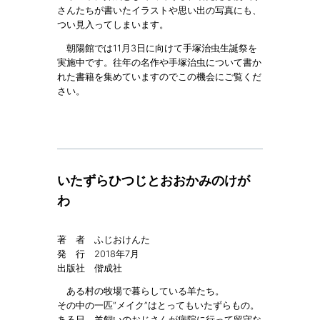
さんたちが書いたイラストや思い出の写真にも、
つい見入ってしまいます。
朝陽館では11月3日に向けて手塚治虫生誕祭を
実施中です。往年の名作や手塚治虫について書か
れた書籍を集めていますのでこの機会にご覧くだ
さい。
いたずらひつじとおおかみのけが
わ
著 者 ふじおけんた
発 行 2018年7月
出版社 偕成社
ある村の牧場で暮らしている羊たち。
その中の一匹“メイク”はとってもいたずらもの。
ある日、羊飼いのおじさんが病院に行って留守な