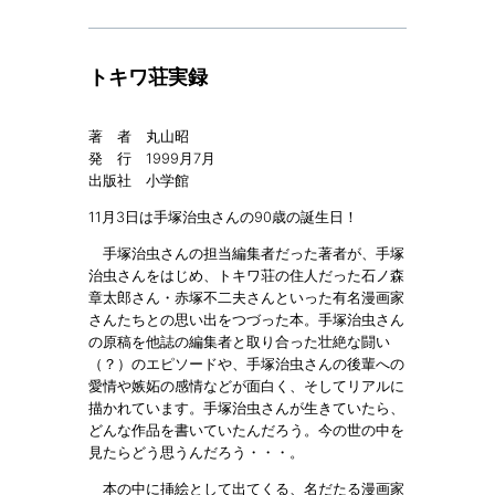
トキワ荘実録
著 者 丸山昭
発 行 1999月7月
出版社 小学館
11月3日は手塚治虫さんの90歳の誕生日！
手塚治虫さんの担当編集者だった著者が、手塚
治虫さんをはじめ、トキワ荘の住人だった石ノ森
章太郎さん・赤塚不二夫さんといった有名漫画家
さんたちとの思い出をつづった本。手塚治虫さん
の原稿を他誌の編集者と取り合った壮絶な闘い
（？）のエピソードや、手塚治虫さんの後輩への
愛情や嫉妬の感情などが面白く、そしてリアルに
描かれています。手塚治虫さんが生きていたら、
どんな作品を書いていたんだろう。今の世の中を
見たらどう思うんだろう・・・。
本の中に挿絵として出てくる、名だたる漫画家