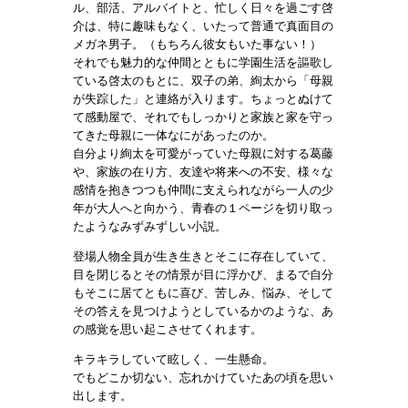
ル、部活、アルバイトと、忙しく日々を過ごす啓
介は、特に趣味もなく、いたって普通で真面目の
メガネ男子。（もちろん彼女もいた事ない！）
それでも魅力的な仲間とともに学園生活を謳歌し
ている啓太のもとに、双子の弟、絢太から「母親
が失踪した」と連絡が入ります。ちょっとぬけて
て感動屋で、それでもしっかりと家族と家を守っ
てきた母親に一体なにがあったのか。
自分より絢太を可愛がっていた母親に対する葛藤
や、家族の在り方、友達や将来への不安、様々な
感情を抱きつつも仲間に支えられながら一人の少
年が大人へと向かう、青春の１ページを切り取っ
たようなみずみずしい小説。
登場人物全員が生き生きとそこに存在していて、
目を閉じるとその情景が目に浮かび、まるで自分
もそこに居てともに喜び、苦しみ、悩み、そして
その答えを見つけようとしているかのような、あ
の感覚を思い起こさせてくれます。
キラキラしていて眩しく、一生懸命。
でもどこか切ない、忘れかけていたあの頃を思い
出します。