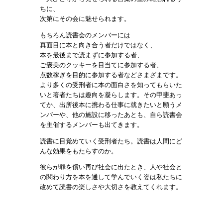
ちに、
次第にその会に魅せられます。
もちろん読書会のメンバーには
真面目に本と向き合う者だけではなく、
本を最後まで読まずに参加する者、
ご褒美のクッキーを目当てに参加する者、
点数稼ぎを目的に参加する者などさまざまです。
より多くの受刑者に本の面白さを知ってもらいた
いと著者たちは趣向を凝らします。その甲斐あっ
てか、出所後本に携わる仕事に就きたいと願うメ
ンバーや、他の施設に移ったあとも、自ら読書会
を主催するメンバーも出てきます。
読書に目覚めていく受刑者たち。読書は人間にど
んな効果をもたらすのか。
彼らが罪を償い再び社会に出たとき、人や社会と
の関わり方を本を通して学んでいく姿は私たちに
改めて読書の楽しさや大切さを教えてくれます。