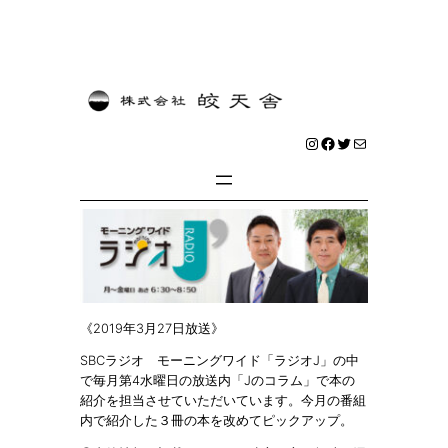
内
容
を
Instagram
Facebook
Twitter
メール
ス
キ
ッ
プ
《2019年3月27日放送》
SBCラジオ モーニングワイド「ラジオJ」の中
で毎月第4水曜日の放送内「Jのコラム」で本の
紹介を担当させていただいています。今月の番組
内で紹介した３冊の本を改めてピックアップ。