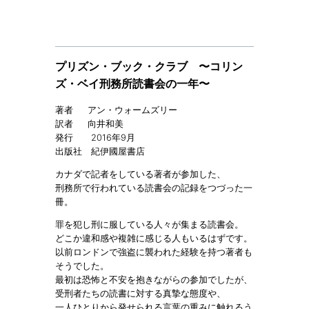
プリズン・ブック・クラブ 〜コリン
ズ・ベイ刑務所読書会の一年〜
著者 アン・ウォームズリー
訳者 向井和美
発行 2016年9月
出版社 紀伊國屋書店
カナダで記者をしている著者が参加した、
刑務所で行われている読書会の記録をつづった一
冊。
罪を犯し刑に服している人々が集まる読書会。
どこか違和感や複雑に感じる人もいるはずです。
以前ロンドンで強盗に襲われた経験を持つ著者も
そうでした。
最初は恐怖と不安を抱きながらの参加でしたが、
受刑者たちの読書に対する真摯な態度や、
一人ひとりから発せられる言葉の重みに触れるう