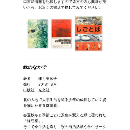
◎書籍情報を記載しますので遠方の方も興味が湧
いたら、お近くの書店で探してみてください。
緑のなかで
著者 椰月美智子
発行 2018年9月
出版社 光文社
北の大地で大学生活を送る少年の成長していく姿
を描いた青春群像劇。
春夏秋冬と季節ごとに景色を変える緑に覆われた
「緑旺寮」。
そこで寮生活を送り、寮の自治活動や学生サーク