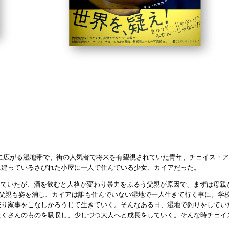
れに広がる湿地帯で、街の人気者で将来を有望視されていた青年、チェイス・
に建っているさびれた小屋に一人で住んでいる少女、カイアだった。
らしていたが、酒を飲むと人格が変わり暴力をふるう父親が原因で、まずは母
た父親も姿を消し、カイアは誰も住んでいない湿地で一人生きて行く事に。学
売り家事をこなしかろうじて生きていく。そんなある日、湿地で釣りをしてい
たくさんのものを吸収し、少しづつ大人へと成長をしていく。そんな時チェイ