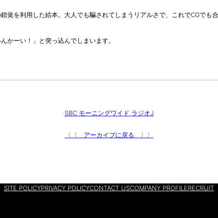
錯覚を利用した絵本。大人でも騙されてしまうリアルさで、これでCGでも
いんかーい！」と突っ込んでしまいます。
SBC モーニングワイド ラジオJ
〈〈 アーカイブに戻る 〉〉
SITE POLICY
PRIVACY POLICY
CONTACT US
COMPANY PROFILE
RECRUIT