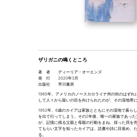
ザリガニの鳴くところ
著 者 ディーリア・オーエンズ
発 行 2020年3月
出版社 早川書房
1965年、アメリカのノースカロライナ州の街のはず
して人々から疑いの目を向けられたのが、その湿地帯
1952年、6歳のカイアは家族とともにその湿地で暮
を出て行ってしまう。その2年後、唯一の家族であっ
が、記憶に残る父親と母親の行動をまね、採った貝を
てもらい文字を知ったカイアは、読書や詩に目覚め、
る。