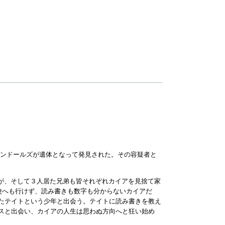
アンドールズが遺体となって発見された。その容疑者と
親が、そして３人居た兄弟も皆それぞれカイアを見捨て家
校へも行けず、読み書きも数字も分からないカイアだ
たテイトという少年と出会う。テイトに読み書きを教え
スと出会い、カイアの人生は思わぬ方向へと狂い始め