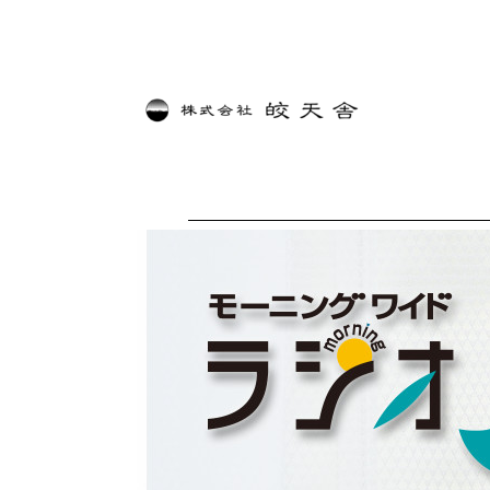
内
容
を
ス
キ
ッ
プ