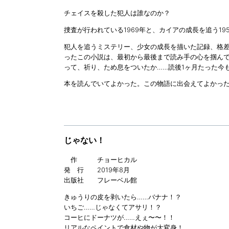
チェイスを殺した犯人は誰なのか？
捜査が行われている1969年と、カイアの成長を追う1
犯人を追うミステリー、少女の成長を描いた記録、格
ったこの小説は、最初から最後まで読み手の心を掴ん
って、祈り、ため息をついたか……読後1ヶ月たった今
本を読んでいてよかった。この物語に出会えてよかった
じゃない！
作 チョーヒカル
発 行 2019年8月
出版社 フレーベル館
きゅうりの皮を剥いたら……バナナ！？
いちご……じゃなくてアサリ！？
コーヒにドーナツが……えぇ〜〜！！
リアルなペイントで食材や物が大変身！