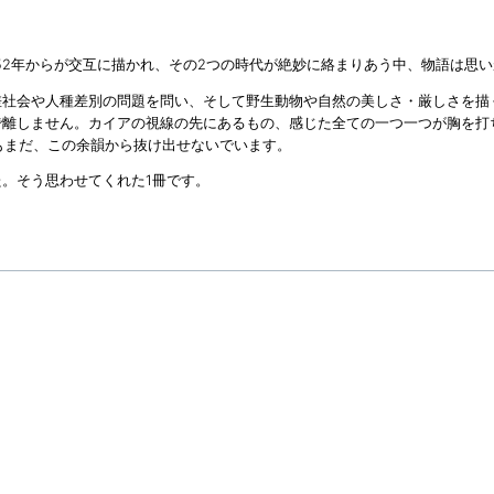
952年からが交互に描かれ、その2つの時代が絶妙に絡まりあう中、物語は思
差社会や人種差別の問題を問い、そして野生動物や自然の美しさ・厳しさを描
で離しません。カイアの視線の先にあるもの、感じた全ての一つ一つが胸を打
もまだ、この余韻から抜け出せないでいます。
。そう思わせてくれた1冊です。